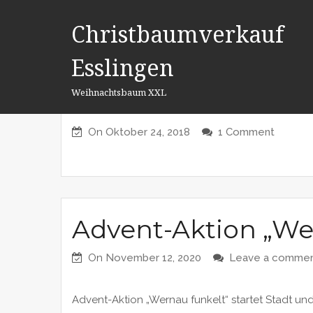
Skip
to
Christbaumverkauf
content
Esslingen
CHRISTBÄUME
Aktuelles zum Chr
Weihnachtsbaum XXL
Wernau
On
Oktober 24, 2018
1 Comment
Advent-Aktion „Wer
On
November 12, 2020
Leave a comme
Advent-Aktion „Wernau funkelt“ startet Stadt un