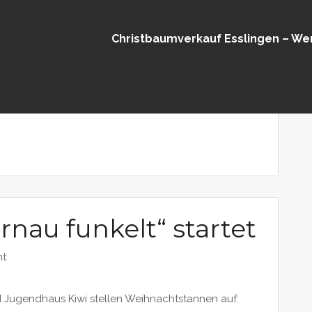
Christbaumverkauf Esslingen – We
istbaumverkauf in
nau funkelt“ startet
nt
d Jugendhaus Kiwi stellen Weihnachtstannen auf: